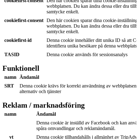
cookiefirst-consent
Den här cookien sparar dina cookie-inställninga
webbplatsen. Du kan ändra dessa eller dra tillba
samtycke enkelt.
cookiefirst-consent
Den här cookien sparar dina cookie-inställninga
webbplatsen. Du kan ändra dessa eller dra tillba
samtycke enkelt.
cookiefirst-id
Denna cookie innehåller ditt unika ID så att Co
identifiera unika besökare på denna webbplats.
TASID
Denna cookie används för sessionsanalys
Funktionell
namn
Ändamål
SRT
Denna cookie krävs för korrekt användning av webbplatsens
alternativ och tjänster
Reklam / marknadsföring
namn
Ändamål
Denna cookie är inställd av Facebook och kan använ
spåra omvandlingar och reklamändamål.
__vt
Denna cookie tillhandahålls i allmänhet av TripAdvi