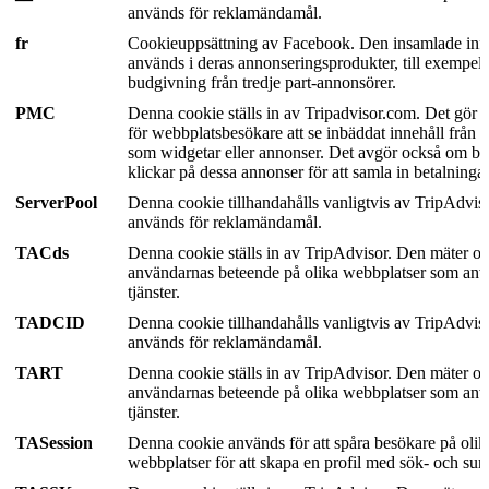
används för reklamändamål.
fr
Cookieuppsättning av Facebook. Den insamlade inf
används i deras annonseringsprodukter, till exempel i
budgivning från tredje part-annonsörer.
PMC
Denna cookie ställs in av Tripadvisor.com. Det gör d
för webbplatsbesökare att se inbäddat innehåll från 
som widgetar eller annonser. Det avgör också om b
klickar på dessa annonser för att samla in betalningar
ServerPool
Denna cookie tillhandahålls vanligtvis av TripAdvis
används för reklamändamål.
TACds
Denna cookie ställs in av TripAdvisor. Den mäter oc
användarnas beteende på olika webbplatser som anv
tjänster.
TADCID
Denna cookie tillhandahålls vanligtvis av TripAdvis
används för reklamändamål.
TART
Denna cookie ställs in av TripAdvisor. Den mäter oc
användarnas beteende på olika webbplatser som anv
tjänster.
TASession
Denna cookie används för att spåra besökare på olik
webbplatser för att skapa en profil med sök- och surf